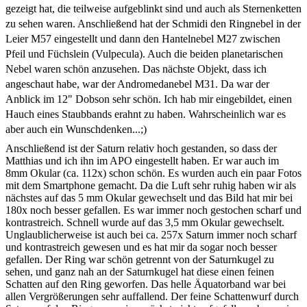
gezeigt hat, die teilweise aufgeblinkt sind und auch als Sternenketten
zu sehen waren. Anschließend hat der Schmidi den Ringnebel in der
Leier M57 eingestellt und dann den Hantelnebel M27 zwischen
Pfeil und Füchslein (Vulpecula). Auch die beiden planetarischen
Nebel waren schön anzusehen. Das nächste Objekt, dass ich
angeschaut habe, war der Andromedanebel M31. Da war der
Anblick im 12" Dobson sehr schön. Ich hab mir eingebildet, einen
Hauch eines Staubbands erahnt zu haben. Wahrscheinlich war es
aber auch ein Wunschdenken...;)
Anschließend ist der Saturn relativ hoch gestanden, so dass der
Matthias und ich ihn im APO eingestellt haben. Er war auch im
8mm Okular (ca. 112x) schon schön. Es wurden auch ein paar Fotos
mit dem Smartphone gemacht. Da die Luft sehr ruhig haben wir als
nächstes auf das 5 mm Okular gewechselt und das Bild hat mir bei
180x noch besser gefallen. Es war immer noch gestochen scharf und
kontrastreich. Schnell wurde auf das 3,5 mm Okular gewechselt.
Unglaublicherweise ist auch bei ca. 257x Saturn immer noch scharf
und kontrastreich gewesen und es hat mir da sogar noch besser
gefallen. Der Ring war schön getrennt von der Saturnkugel zu
sehen, und ganz nah an der Saturnkugel hat diese einen feinen
Schatten auf den Ring geworfen. Das helle Äquatorband war bei
allen Vergrößerungen sehr auffallend. Der feine Schattenwurf durch