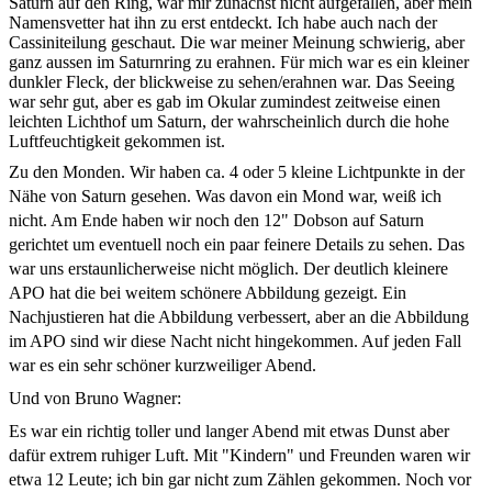
Saturn auf den Ring, war mir zunächst nicht aufgefallen, aber mein
Namensvetter hat ihn zu erst entdeckt. Ich habe auch nach der
Cassiniteilung geschaut. Die war meiner Meinung schwierig, aber
ganz aussen im Saturnring zu erahnen. Für mich war es ein kleiner
dunkler Fleck, der blickweise zu sehen/erahnen war. Das Seeing
war sehr gut, aber es gab im Okular zumindest zeitweise einen
leichten Lichthof um Saturn, der wahrscheinlich durch die hohe
Luftfeuchtigkeit gekommen ist.
Zu den Monden. Wir haben ca. 4 oder 5 kleine Lichtpunkte in der
Nähe von Saturn gesehen. Was davon ein Mond war, weiß ich
nicht. Am Ende haben wir noch den 12" Dobson auf Saturn
gerichtet um eventuell noch ein paar feinere Details zu sehen. Das
war uns erstaunlicherweise nicht möglich. Der deutlich kleinere
APO hat die bei weitem schönere Abbildung gezeigt. Ein
Nachjustieren hat die Abbildung verbessert, aber an die Abbildung
im APO sind wir diese Nacht nicht hingekommen. Auf jeden Fall
war es ein sehr schöner kurzweiliger Abend.
Und von Bruno Wagner:
Es war ein richtig toller und langer Abend mit etwas Dunst aber
dafür extrem ruhiger Luft. Mit "Kindern" und Freunden waren wir
etwa 12 Leute; ich bin gar nicht zum Zählen gekommen. Noch vor